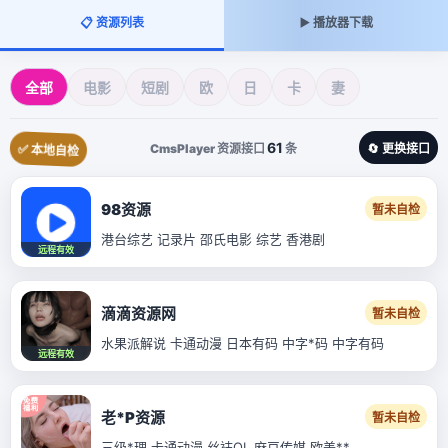
📋 资源列表
▶️ 播放器下载
全部
电影
短剧
欧
日
卡
妻
61
CmsPlayer 资源接口
条
🔄 更换接口
✅ 本地自检
98资源
暂未自检
港台综艺 记录片 邵氏电影 综艺 香港剧
远程有效
滴滴资源网
暂未自检
水果派解说 卡通动漫 日本有码 中字*码 中字有码
远程有效
老*P资源
暂未自检
三级*理 卡通动漫 丝袜OL 麻豆传媒 欧美**