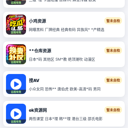
远程有效
小鸡资源
暂未自检
网曝黑料 厂牌经典 经典有码 异族风* *产精选
远程有效
**仓库资源
暂未自检
日本*码 其他区 SM*教 绝顶潮吹 动漫区
远程有效
搜AV
暂未自检
小众女同 恐怖** 唐伯虎 欧美-高清*码 男同
远程有效
ok资源网
暂未自检
两性课堂 日本*理 韩**理 港台三级 邵氏电影
远程有效