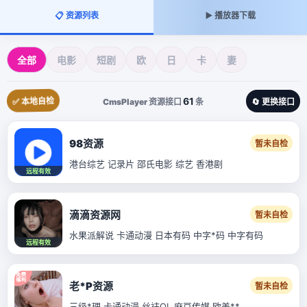
📋 资源列表
▶️ 播放器下载
全部
电影
短剧
欧
日
卡
妻
61
✅ 本地自检
CmsPlayer 资源接口
条
🔄 更换接口
98资源
暂未自检
港台综艺 记录片 邵氏电影 综艺 香港剧
远程有效
滴滴资源网
暂未自检
水果派解说 卡通动漫 日本有码 中字*码 中字有码
远程有效
老*P资源
暂未自检
三级*理 卡通动漫 丝袜OL 麻豆传媒 欧美**