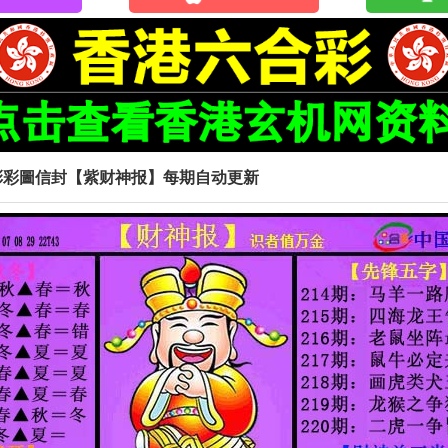
合彩彩圖信封【紫财神报】每期自动更新