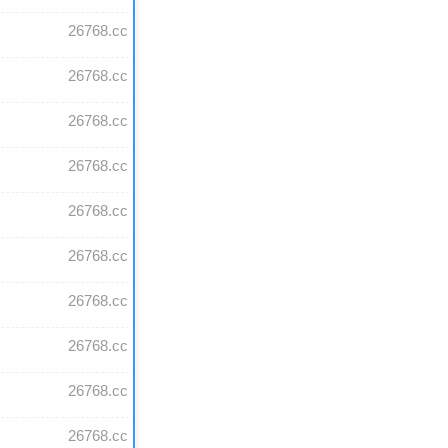
26768.cc
26768.cc
26768.cc
26768.cc
26768.cc
26768.cc
26768.cc
26768.cc
26768.cc
26768.cc