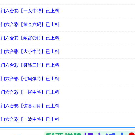
澳门六合彩【一头中特】已上料
澳门六合彩【黄金六码】已上料
澳门六合彩【致富②肖】已上料
澳门六合彩【大小中特】已上料
澳门六合彩【赚钱三肖】已上料
澳门六合彩【七码爆特】已上料
澳门六合彩【一尾中特】已上料
澳门六合彩【惊喜四肖】已上料
澳门六合彩【一波中特】已上料