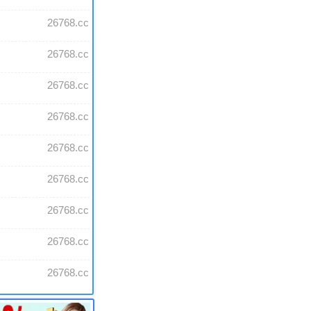
26768.cc
26768.cc
26768.cc
26768.cc
26768.cc
26768.cc
26768.cc
26768.cc
26768.cc