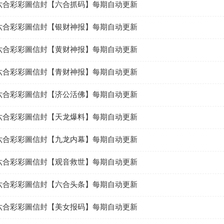
澳门六合彩彩圖信封【六合抓码】每期自动更新
澳门六合彩彩圖信封【银财神报】每期自动更新
澳门六合彩彩圖信封【黄财神报】每期自动更新
澳门六合彩彩圖信封【青财神报】每期自动更新
澳门六合彩彩圖信封【济公活佛】每期自动更新
澳门六合彩彩圖信封【天龙爆料】每期自动更新
澳门六合彩彩圖信封【九龙内幕】每期自动更新
澳门六合彩彩圖信封【观音救世】每期自动更新
澳门六合彩彩圖信封【六合头条】每期自动更新
澳门六合彩彩圖信封【美女报码】每期自动更新