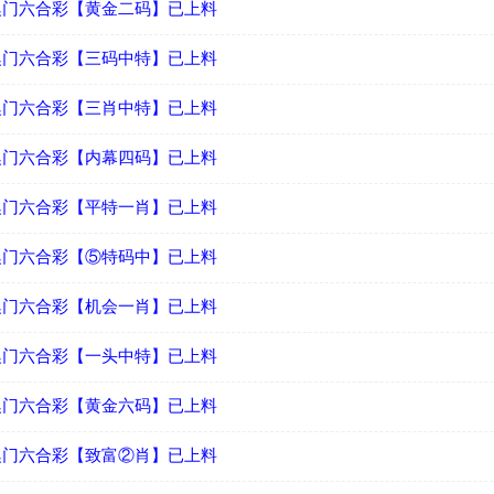
澳门六合彩【黄金二码】已上料
澳门六合彩【三码中特】已上料
澳门六合彩【三肖中特】已上料
澳门六合彩【内幕四码】已上料
澳门六合彩【平特一肖】已上料
澳门六合彩【⑤特码中】已上料
澳门六合彩【机会一肖】已上料
澳门六合彩【一头中特】已上料
澳门六合彩【黄金六码】已上料
澳门六合彩【致富②肖】已上料