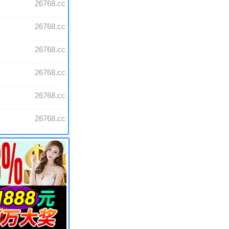
26768.cc
26768.cc
26768.cc
26768.cc
26768.cc
26768.cc