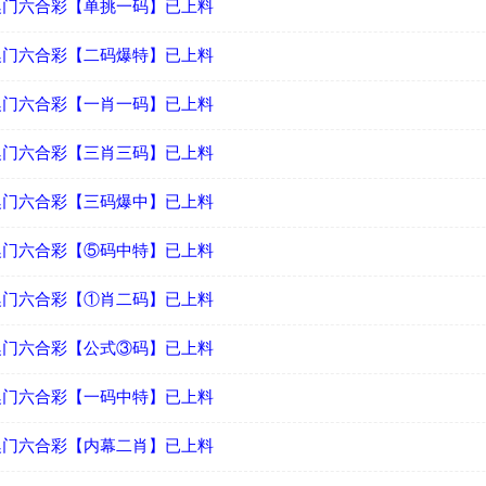
澳门六合彩【单挑一码】已上料
澳门六合彩【二码爆特】已上料
澳门六合彩【一肖一码】已上料
澳门六合彩【三肖三码】已上料
澳门六合彩【三码爆中】已上料
澳门六合彩【⑤码中特】已上料
澳门六合彩【①肖二码】已上料
澳门六合彩【公式③码】已上料
澳门六合彩【一码中特】已上料
澳门六合彩【内幕二肖】已上料