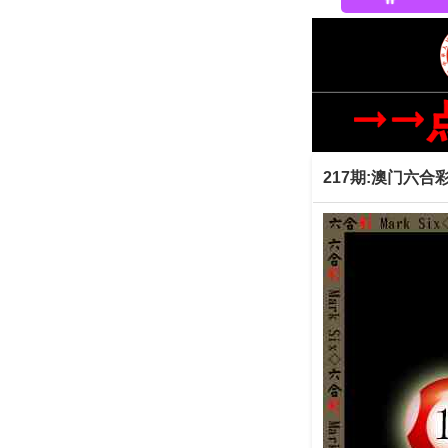
217期:澳门六