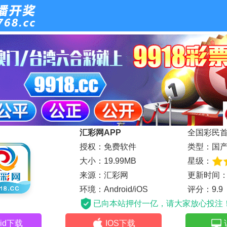
汇彩网APP
全国彩民
授权：免费软件
类型：国
大小：19.99MB
星级：
来源：汇彩网
更新时间：20
环境：Android/iOS
评分：9.9
已向本站押付一亿，请大家放心投注
oid下载
IOS下载