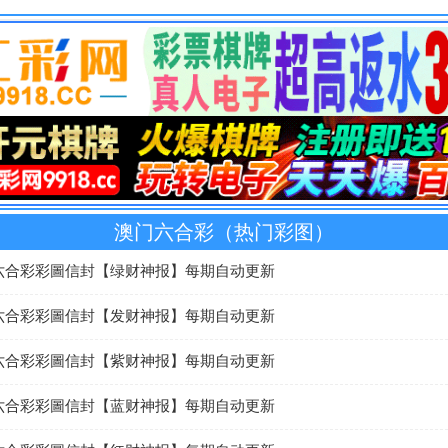
澳门六合彩（热门彩图）
澳门六合彩彩圖信封【绿财神报】每期自动更新
澳门六合彩彩圖信封【发财神报】每期自动更新
澳门六合彩彩圖信封【紫财神报】每期自动更新
澳门六合彩彩圖信封【蓝财神报】每期自动更新