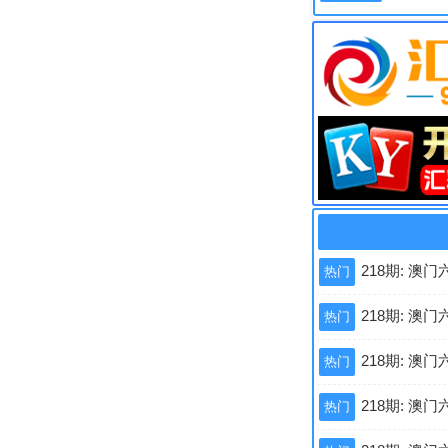
218期: 
热门
218期: 
热门
218期: 
热门
218期: 
热门