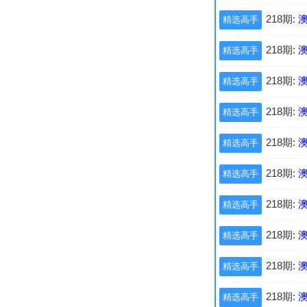
218期:
精选高手
218期:
精选高手
218期:
精选高手
218期:
精选高手
218期:
精选高手
218期:
精选高手
218期:
精选高手
218期:
精选高手
218期:
精选高手
218期:
精选高手