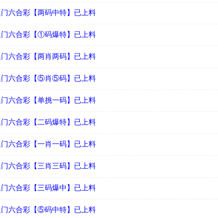
澳门六合彩【两码中特】已上料
澳门六合彩【①码爆特】已上料
澳门六合彩【两肖两码】已上料
澳门六合彩【⑤肖⑤码】已上料
澳门六合彩【单挑一码】已上料
澳门六合彩【二码爆特】已上料
澳门六合彩【一肖一码】已上料
澳门六合彩【三肖三码】已上料
澳门六合彩【三码爆中】已上料
澳门六合彩【⑤码中特】已上料